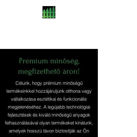
ATHU-Aluwerk
Prémium alumínium kerítések
Prémium minőség,
megfizethető áron!
Célunk, hogy prémium minőségű
termékeinkkel hozzájáruljunk otthona vagy
vállalkozása esztétikai és funkcionális
megjelenéséhez. A legújabb technológiai
fejlesztések és kiváló minőségű anyagok
felhasználásával olyan termékeket kínálunk,
amelyek hosszú távon biztosítják az Ön