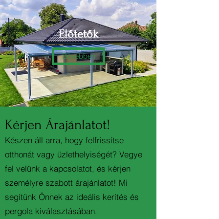
Előtetők
Bövebben
Kérjen Árajánlatot!
Készen áll arra, hogy felfrissítse
otthonát vagy üzlethelyiségét? Vegye
fel velünk a kapcsolatot, és kérjen
személyre szabott árajánlatot! Mi
segítünk Önnek az ideális kerítés és
pergola kiválasztásában.