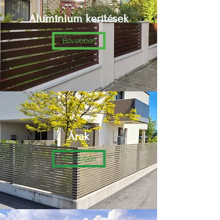
Alumínium kerítések
Bövebben
Árak
Bővebben