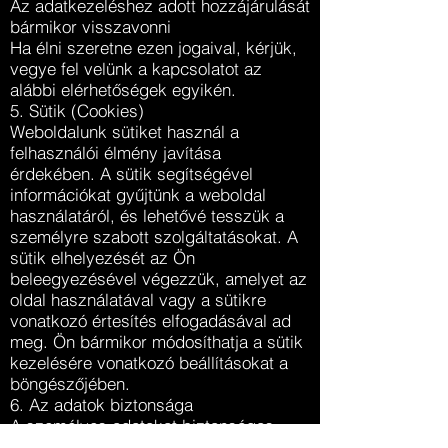
Az adatkezeléshez adott hozzájárulását
bármikor visszavonni
Ha élni szeretne ezen jogaival, kérjük,
vegye fel velünk a kapcsolatot az
alábbi elérhetőségek egyikén.
5. Sütik (Cookies)
Weboldalunk sütiket használ a
felhasználói élmény javítása
érdekében. A sütik segítségével
információkat gyűjtünk a weboldal
használatáról, és lehetővé tesszük a
személyre szabott szolgáltatásokat. A
sütik elhelyezését az Ön
beleegyezésével végezzük, amelyet az
oldal használatával vagy a sütikre
vonatkozó értesítés elfogadásával ad
meg. Ön bármikor módosíthatja a sütik
kezelésére vonatkozó beállításokat a
böngészőjében.
6. Az adatok biztonsága
A személyes adatokat biztonságos
környezetben tároljuk, és minden