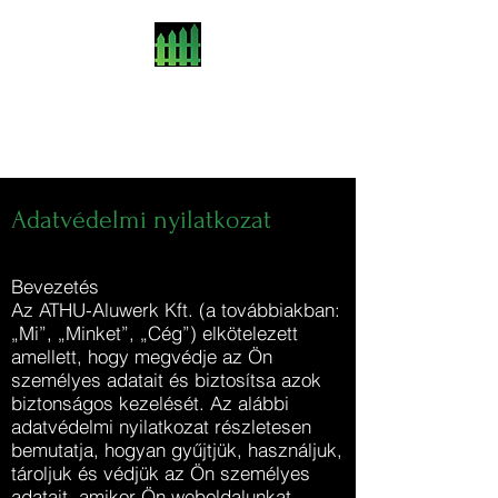
ATHU-Aluwerk
Prémium alumínium kerítések
Adatvédelmi nyilatkozat
Bevezetés
Az ATHU-Aluwerk Kft. (a továbbiakban:
„Mi”, „Minket”, „Cég”) elkötelezett
amellett, hogy megvédje az Ön
személyes adatait és biztosítsa azok
biztonságos kezelését. Az alábbi
adatvédelmi nyilatkozat részletesen
bemutatja, hogyan gyűjtjük, használjuk,
tároljuk és védjük az Ön személyes
adatait, amikor Ön weboldalunkat